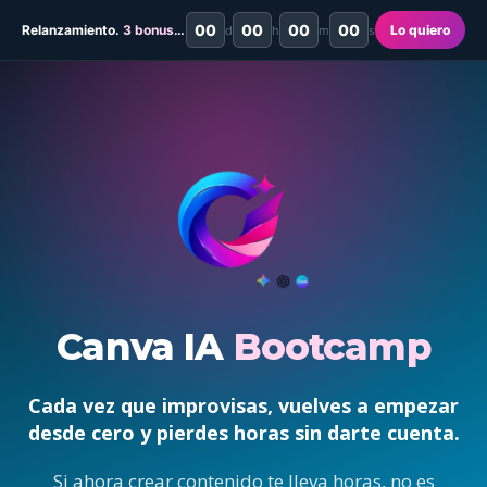
00
00
00
00
Relanzamiento.
3 bonus desaparecen el 19 jun
Lo quiero
d
h
m
s
Canva IA
Bootcamp
Cada vez que improvisas, vuelves a empezar
desde cero y pierdes horas sin darte cuenta.
Si ahora crear contenido te lleva horas, no es