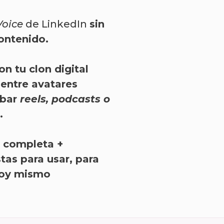
Voice
de LinkedIn
sin
ontenido.
n tu clon digital
 entre avatares
abar
reels, podcasts o
.
 completa +
stas para usar
, para
hoy mismo