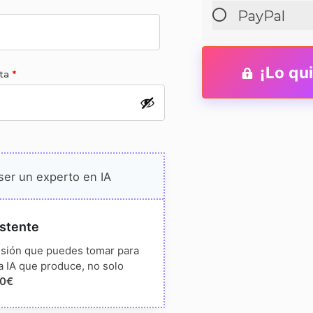
PayPal
¡Lo qu
nta
*
ser un experto en IA
stente
isión que puedes tomar para
a IA que produce, no solo
00
€