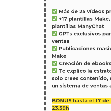
Más de 25 vídeos pr
+17 plantillas Make
plantillas ManyChat
GPTs exclusivos par
ventas
Publicaciones masi
Make
Creación de ebook
Te explico la estrat
solo crees contenido, 
un sistema de ventas
BONUS hasta el 17 de 
23.59h