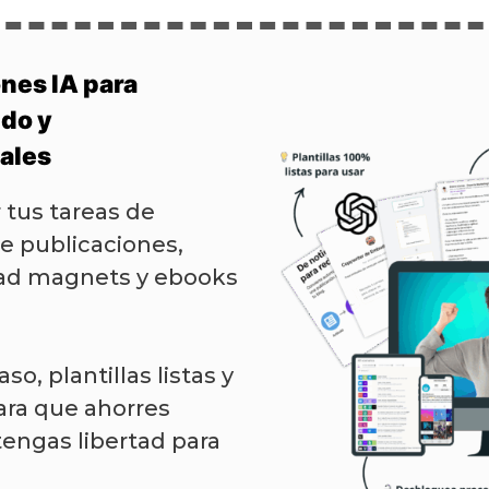
nes IA para
ido y
ales
 tus tareas de
e publicaciones,
lead magnets y ebooks
so, plantillas listas y
ara que ahorres
engas libertad para