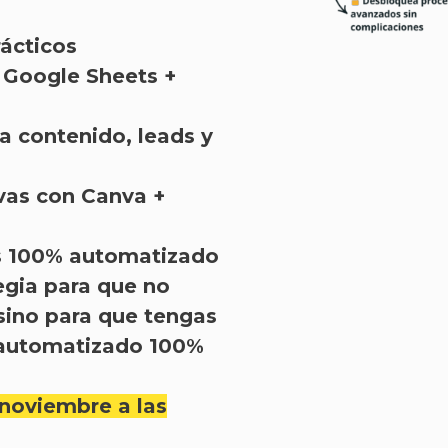
ácticos
, Google Sheets +
a contenido, leads y
vas con Canva +
s 100% automatizado
egia para que no
sino para que tengas
 automatizado 100%
noviembre a las