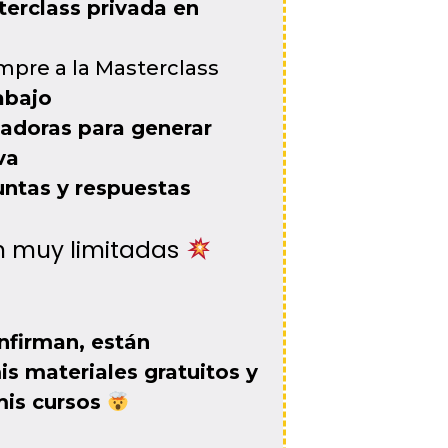
erclass privada en
mpre a la Masterclass
abajo
adoras para generar
va
ntas y respuestas
n muy limitadas
nfirman, están
s materiales gratuitos y
is cursos