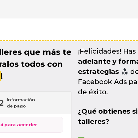
alleres que más te
¡Felicidades! Ha
adelante y forma
ralos todos con
estrategias
de
o
!
Facebook Ads par
de éxito.
Información
2
de pago
¿Qué obtienes s
talleres?
uí para acceder