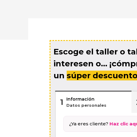
Escoge el taller o t
interesen o... ¡cómp
un
súper descuent
Información
1
Datos personales
¿Ya eres cliente?
Haz clic aq