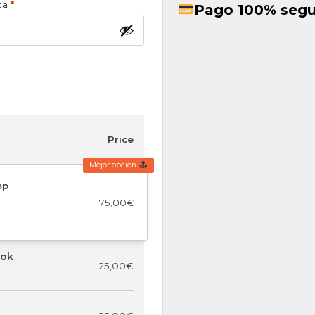
nta
*
Pago 100% segur
Price
Mejor opción
mp
75,00
€
ook
25,00
€