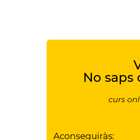
V
No saps 
curs on
Aconseguiràs: