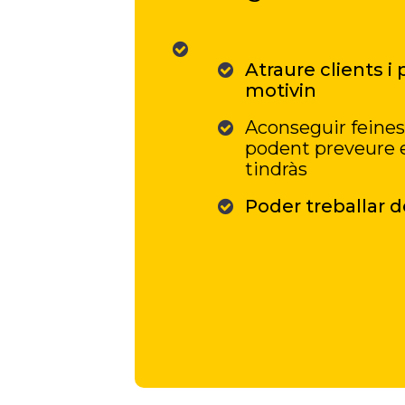
Atraure clients i
motivin
Aconseguir feines
podent preveure e
tindràs
Poder treballar d