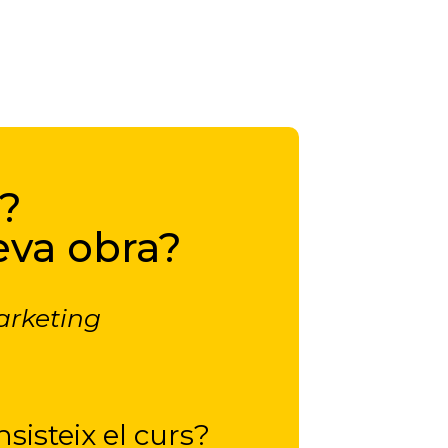
s?
eva obra?
arketing
sisteix el curs?