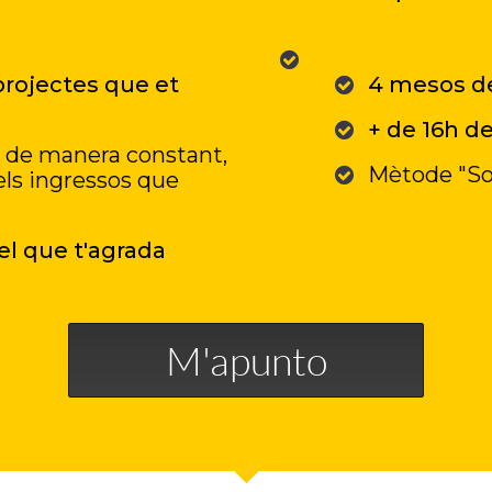
 projectes que et
4 mesos de
+ de 16h de
 de manera constant,
Mètode "Sor
ls ingressos que
el que t'agrada
M'apunto