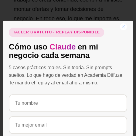
montar ofertas y tomar decisiones de
negocio. En todo eso, lo que me importa es
que suene a mí, que parta de mi contexto y
TALLER GRATUITO · REPLAY DISPONIBLE
que me deje el trabajo hecho, no a medias.
Cómo uso
Claude
en mi
negocio cada semana
Cada vez que probé llevarme parte de ese
flujo a Gemini, acababa peleándome más
5 casos prácticos reales. Sin teoría. Sin prompts
con el resultado para que sonara mío. Quizá
sueltos. Lo que hago de verdad en Academia Diffuze.
con más horas le habría cogido el punto.
Te mando el replay al email ahora mismo.
Pero es que con Claude no me hace falta, y
el tiempo es justo lo que no me sobra.
Cuándo usaría Gemini