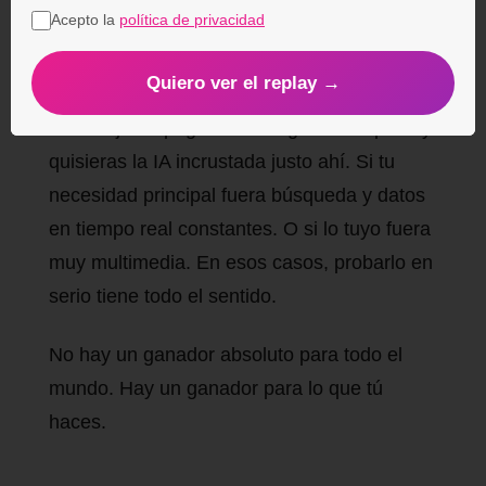
Para que esto sea honesto de verdad: hay
Acepto la
política de privacidad
escenarios en los que yo misma tiraría de
Gemini.
Quiero ver el replay →
Si trabajaras pegado a Google Workspace y
quisieras la IA incrustada justo ahí. Si tu
necesidad principal fuera búsqueda y datos
en tiempo real constantes. O si lo tuyo fuera
muy multimedia. En esos casos, probarlo en
serio tiene todo el sentido.
No hay un ganador absoluto para todo el
mundo. Hay un ganador para lo que tú
haces.