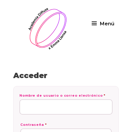
Saltar
al
contenido
Menú
Acceder
Obligatorio
Nombre de usuario o correo electrónico
*
Obligatorio
Contraseña
*