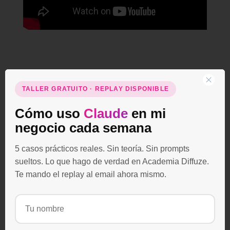
Fíjate cómo toma mucha importancia lo que
TALLER GRATUITO · REPLAY DISPONIBLE
explica, la historia.
Cómo uso
Claude
en mi
negocio cada semana
A
nivel técnico, no es un vídeo
complicado de realizar.
5 casos prácticos reales. Sin teoría. Sin prompts
sueltos. Lo que hago de verdad en Academia Diffuze.
Te mando el replay al email ahora mismo.
¿La inversión estimada que ha
realizado Euge Oller con este
vídeo
hasta el momento?