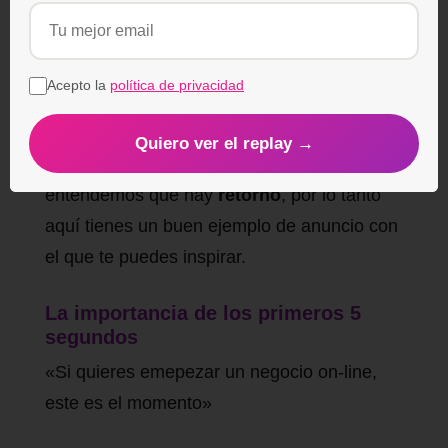
23.000$
Acepto la
política de privacidad
Quiero ver el replay →
Con una inversión de este calibre
entendemos que hay
retorno
, por lo tanto
aquí tienes un buen ejemplo de anuncio con
el que te puedes inspirar.
La importancia de los primeros 5
segundos
«Si quieres emepezar un negocio on-line,
este es el momento»