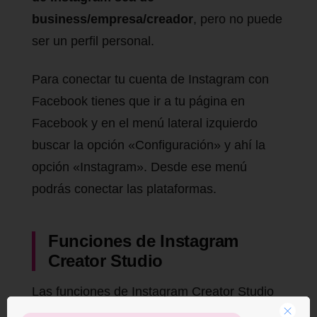
business/empresa/creador
, pero no puede
ser un perfil personal.
Para conectar tu cuenta de Instagram con
Facebook tienes que ir a tu página en
Facebook y en el menú lateral izquierdo
buscar la opción «Configuración» y ahí la
opción «Instagram». Desde ese menú
podrás conectar las plataformas.
Funciones de Instagram
Creator Studio
Las funciones de Instagram Creator Studio
van más allá de «crear y programar