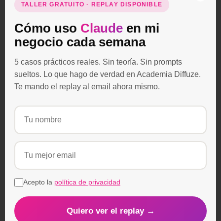
TALLER GRATUITO · REPLAY DISPONIBLE
publicaciones». Podemos hacer también
Cómo uso
Claude
en mi
este tipo de cosas:
negocio cada semana
Visualizar estadísticas de tu cuenta de
5 casos prácticos reales. Sin teoría. Sin prompts
Instagram
sueltos. Lo que hago de verdad en Academia Diffuze.
Te mando el replay al email ahora mismo.
Visualizar
qué audiencia
tienes en tu
cuenta de Instagram
Ver el alcance de las historias
publicadas en Instagram
Programar IGTV
Acepto la
política de privacidad
Programar publicaciones en Instagram
(feed)
Quiero ver el replay →