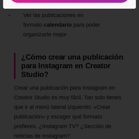
Crear borradores para editar a posteriori
Ver las publicaciones en
formato
calendario
para poder
organizarte mejor
¿Cómo crear una publicación
para Instagram en Creator
Studio?
Crear una publicación para Instagram en
Creator Studio es muy fácil. Tan solo tienes
que ir al menú lateral izquierdo: «Crear
publicación» y escoger qué formato
prefieres. ¿Instagram TV? ¿Sección de
noticias de Instagram?