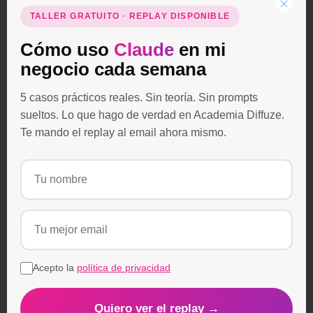
servicio, solicitar el DPS como servicio a
TALLER GRATUITO · REPLAY DISPONIBLE
demanda dentro de Adobe Experience
Mobile Manager.
Cómo uso
Claude
en mi
negocio cada semana
¿Qué pasa con las apps que ya están
5 casos prácticos reales. Sin teoría. Sin prompts
publicadas en DPS?
sueltos. Lo que hago de verdad en Academia Diffuze.
Adobe se compromete a arreglar
bugs y a
Te mando el replay al email ahora mismo.
actualizar a nuevos sistemas
operativos,
pero no continuará innovando
en el clásico DPS. Todas las
innovaciones
de Adobe ahora estarán centradas en su
Adobe Experience Mobile Manager.
Acepto la
política de privacidad
¿Qué pasa si quiero contratar DPS?
¿Tengo que asumir el coste de
Adobe Experience Mobile Manager?
Quiero ver el replay →