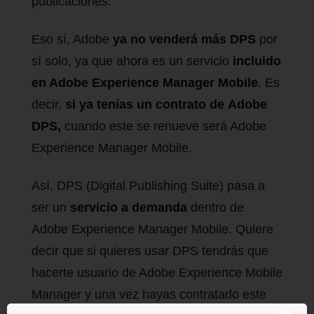
publicaciones.
Eso sí, Adobe
ya no venderá más DPS
por
sí solo, ya que ahora es un servicio
incluido
en Adobe Experience Manager Mobile
. Es
decir,
si ya tenías un contrato de Adobe
DPS,
cuando este se renueve será Adobe
Experience Manager Mobile.
Así, DPS (Digital Publishing Suite) pasa a
ser un
servicio a demanda
dentro de
Adobe Experience Manager Mobile. Quiere
decir que si quieres usar DPS tendrás que
hacerte usuario de Adobe Experience Mobile
Manager y una vez hayas contratado este