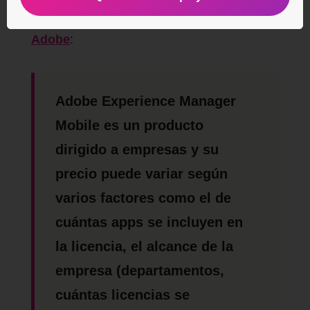
Como podemos leer en la
misma web de
Adobe
:
Adobe Experience Manager
Mobile es un producto
dirigido a empresas y su
precio puede variar según
varios factores como el de
cuántas apps se incluyen en
la licencia, el alcance de la
empresa (departamentos,
cuántas licencias se