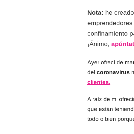
Nota:
he creado
emprendedores q
confinamiento p
¡Ánimo,
apúntat
Ayer ofrecí de man
del
coronavirus
clientes.
A raíz de mi ofre
que están tenien
todo o bien porqu