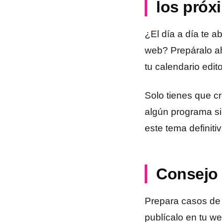
los pró
¿El día a día te 
web? Prepáralo ah
tu calendario edit
Solo tienes que c
algún programa sim
este tema definit
Consejo 
Prepara casos de 
publícalo en tu we