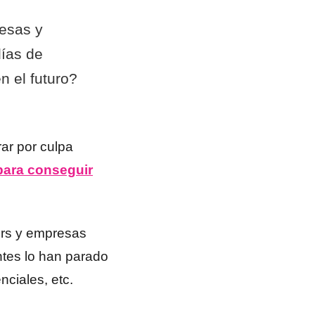
esas y
días de
 el futuro?
rar por culpa
 para conseguir
cers y empresas
ntes lo han parado
ciales, etc.