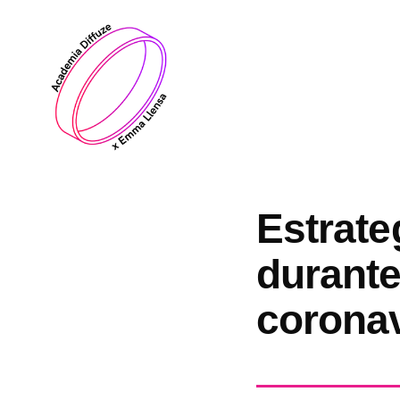
Saltar
al
contenido
Estrate
durante
corona