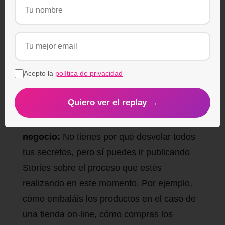
Tres razones por las que utilizar
Instagram Stories para tu negocio
Los clientes te conocerán mejor a ti y a tu
equipo:
Puedes dejar que tu equipo se
Acepto la
política de privacidad
presente, haciendo de tu negocio uno más
cercano y transparente
Quiero ver el replay →
Te permite mostrar el proceso de tu
negocio:
No tienes por qué desvelar todos
tus secretos, pero sí puedes ir publicando
Stories sobre el proceso que estés
realizando en este momento. Por ejemplo,
cómo embaláis los productos en el caso de
una tienda on-line, cómo compras los