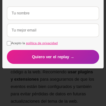
(comprar, registrarse). Podremos
incluso
instalar el pixel de TikTok
para que
TikTok analice lo que hacen los usuarios en
una web y pueda no solo optimizar las
campañas a la perfección, sino darnos datos
sobre los resultados de las campañas.
Acepto la
política de privacidad
Instalar el pixel de TikTok es parecido a
Quiero ver el replay →
instalar el pixel de Facebook Ads,
simplemente hay que añadir un trocito de
código a la web. Recomiendo
usar plugins
y extensiones
para asegurarnos de que los
eventos están bien configurados y también
para evitar pérdidas de datos en futuras
actualizaciones del tema de la web.