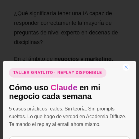
¿Qué significaría tener una IA capaz de
responder correctamente la mayoría de
preguntas de nivel experto en decenas de
disciplinas?
En el ámbito de
negocios y marketing
,
esto podría equivaler a contar con un
TALLER GRATUITO · REPLAY DISPONIBLE
consultor o analista virtual de élite
,
Cómo uso
Claude
en mi
disponible 24/7.
negocio cada semana
Imaginemos estrategias de marketing
5 casos prácticos reales. Sin teoría. Sin prompts
desarrolladas tras analizar, en
sueltos. Lo que hago de verdad en Academia Diffuze.
minutos, tendencias culturales, datos
Te mando el replay al email ahora mismo.
económicos, patrones de consumo y