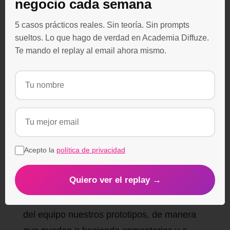
negocio cada semana
para poder tener más proyectos y en la
5 casos prácticos reales. Sin teoría. Sin prompts
opción de “Team”, además, tenemos la
sueltos. Lo que hago de verdad en Academia Diffuze.
opción de tener hasta 5 usuarios conectados
Te mando el replay al email ahora mismo.
con la misma cuenta.
Acepto la
política de privacidad
Conclusiones finales
Quiero ver el replay →
InVision es genial si nuestro interés es poder
compartir con los clientes y otros miembros
del equipo nuestros prototipos, de manera