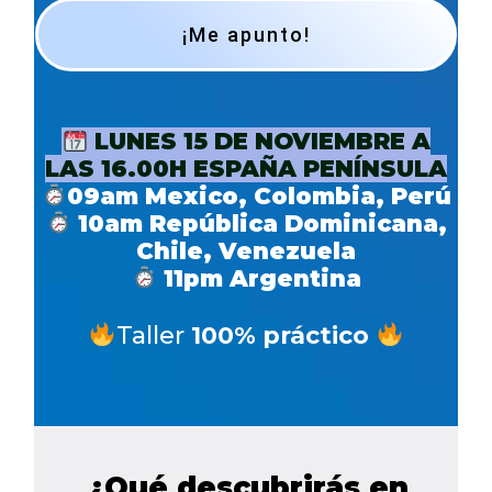
¡Me apunto!
LUNES 15 DE NOVIEMBRE A
LAS 16.00H ESPAÑA PENÍNSULA
09am Mexico, Colombia, Perú
10am República Dominicana,
Chile, Venezuela
11pm Argentina
Taller
100% práctico
¿Qué descubrirás en