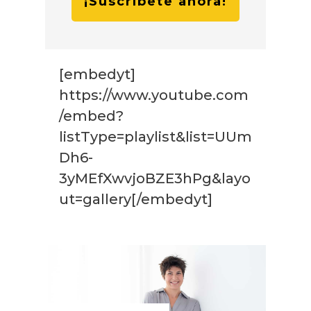
¡Suscríbete ahora!
[embedyt]
https://www.youtube.com
/embed?
listType=playlist&list=UUm
Dh6-
3yMEfXwvjoBZE3hPg&layo
ut=gallery[/embedyt]