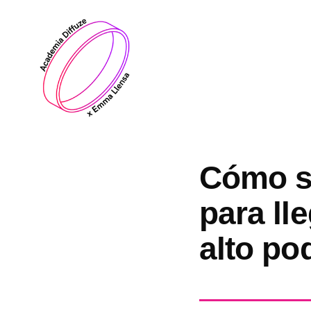
Saltar
al
contenido
Cómo s
para ll
alto po