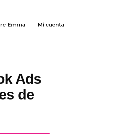
bre Emma
Mi cuenta
ok Ads
res de