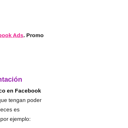
ebook Ads
. Promo
ntación
ico en Facebook
 que tengan poder
veces es
 por ejemplo: