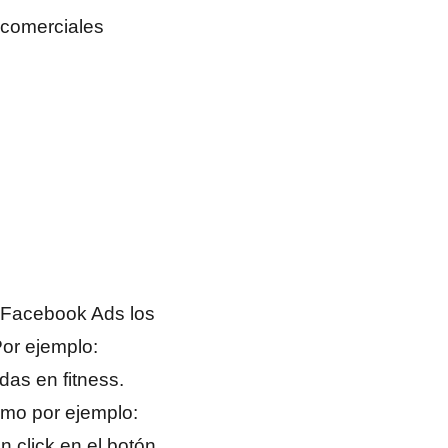
 comerciales
 Facebook Ads los
or ejemplo:
as en fitness.
mo por ejemplo:
 click en el botón