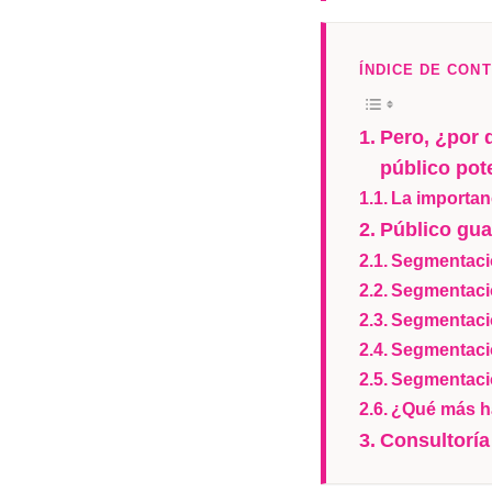
ÍNDICE DE CON
Pero, ¿por 
público pot
La importan
Público gu
Segmentació
Segmentación
Segmentació
Segmentació
Segmentació
¿Qué más h
Consultoría