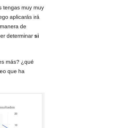
los tengas muy muy
go aplicarás irá
r manera de
der determinar
si
o es más? ¿qué
reo que ha