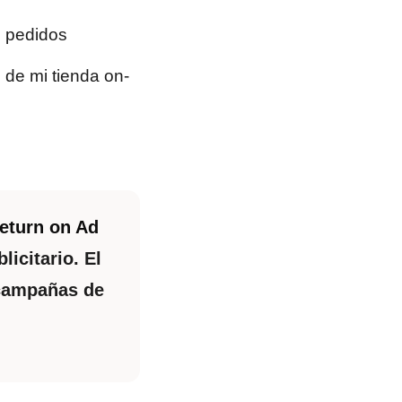
e pedidos
 de mi tienda on-
eturn on Ad
icitario. El
 campañas de