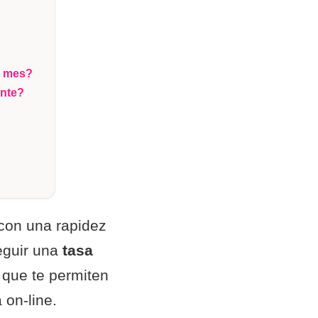
r mes?
ente?
 con una rapidez
eguir una
tasa
 que te permiten
 on-line.