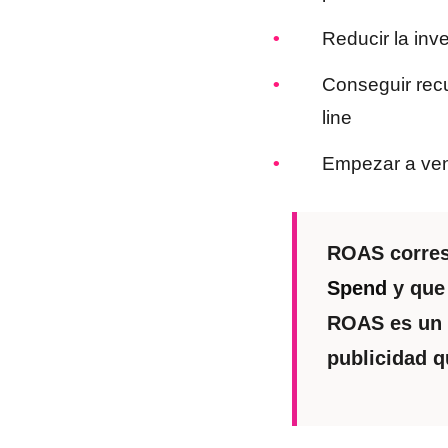
Reducir la inv
Conseguir recu
line
Empezar a ven
ROAS corres
Spend
y que 
ROAS es un K
publicidad q